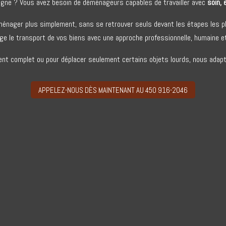
agne ? Vous avez besoin de déménageurs capables de travailler avec
soin, 
ménager plus simplement, sans se retrouver seuls devant les étapes les 
ge le transport de vos biens avec une approche professionnelle, humaine et
t complet ou pour déplacer seulement certains objets lourds, nous adapt
APPELEZ-NOUS DÈS MAINTENANT AU 450 916-2046