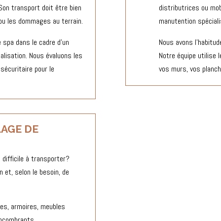
Son transport doit être bien
distributrices ou mob
s ou les dommages au terrain.
manutention spéciali
 spa dans le cadre d’un
Nous avons l’habitud
alisation. Nous évaluons les
Notre équipe utilise
sécuritaire pour le
vos murs, vos planche
LAGE DE
difficile à transporter?
 et, selon le besoin, de
bles, armoires, meubles
encombrants.